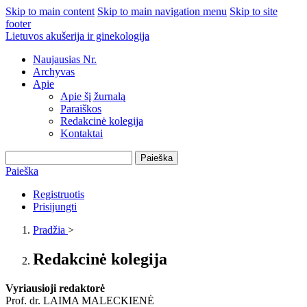
Skip to main content
Skip to main navigation menu
Skip to site
footer
Lietuvos akušerija ir ginekologija
Naujausias Nr.
Archyvas
Apie
Apie šį žurnalą
Paraiškos
Redakcinė kolegija
Kontaktai
Paieška
Paieška
Registruotis
Prisijungti
Pradžia
>
Redakcinė kolegija
Vyriausioji redaktorė
Prof. dr. LAIMA MALECKIENĖ