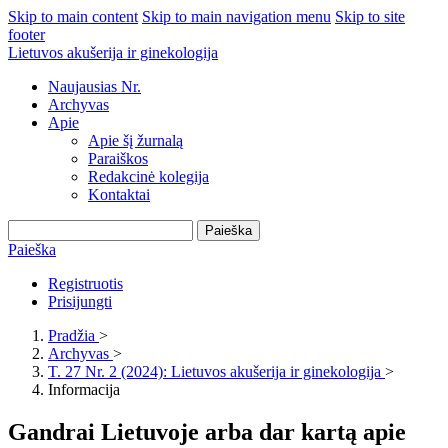
Skip to main content
Skip to main navigation menu
Skip to site
footer
Lietuvos akušerija ir ginekologija
Naujausias Nr.
Archyvas
Apie
Apie šį žurnalą
Paraiškos
Redakcinė kolegija
Kontaktai
Paieška
Paieška
Registruotis
Prisijungti
Pradžia
>
Archyvas
>
T. 27 Nr. 2 (2024): Lietuvos akušerija ir ginekologija
>
Informacija
Gandrai Lietuvoje arba dar kartą apie