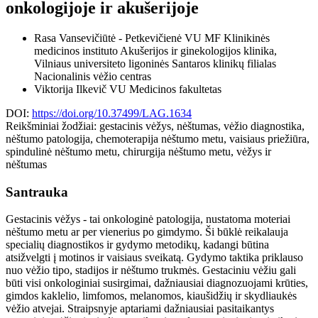
onkologijoje ir akušerijoje
Rasa Vansevičiūtė - Petkevičienė
VU MF Klinikinės
medicinos instituto Akušerijos ir ginekologijos klinika,
Vilniaus universiteto ligoninės Santaros klinikų filialas
Nacionalinis vėžio centras
Viktorija Ilkevič
VU Medicinos fakultetas
DOI:
https://doi.org/10.37499/LAG.1634
Reikšminiai žodžiai:
gestacinis vėžys, nėštumas, vėžio diagnostika,
nėštumo patologija, chemoterapija nėštumo metu, vaisiaus priežiūra,
spindulinė nėštumo metu, chirurgija nėštumo metu, vėžys ir
nėštumas
Santrauka
Gestacinis vėžys - tai onkologinė patologija, nustatoma moteriai
nėštumo metu ar per vienerius po gimdymo. Ši būklė reikalauja
specialių diagnostikos ir gydymo metodikų, kadangi būtina
atsižvelgti į motinos ir vaisiaus sveikatą. Gydymo taktika priklauso
nuo vėžio tipo, stadijos ir nėštumo trukmės. Gestaciniu vėžiu gali
būti visi onkologiniai susirgimai, dažniausiai diagnozuojami krūties,
gimdos kaklelio, limfomos, melanomos, kiaušidžių ir skydliaukės
vėžio atvejai. Straipsnyje aptariami dažniausiai pasitaikantys