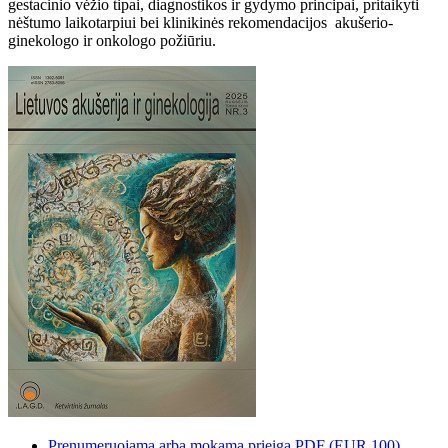
gestacinio vėžio tipai, diagnostikos ir gydymo principai, pritaikyti
nėštumo laikotarpiui bei klinikinės rekomendacijos akušerio-
ginekologo ir onkologo požiūriu.
Prenumeruojama arba mokama prieiga
PDF
(EUR 100)