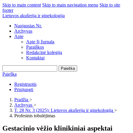
Skip to main content
Skip to main navigation menu
Skip to site
footer
Lietuvos akušerija ir ginekologija
Naujausias Nr.
Archyvas
Apie
Apie šį žurnalą
Paraiškos
Redakcinė kolegija
Kontaktai
Paieška
Paieška
Registruotis
Prisijungti
Pradžia
>
Archyvas
>
T. 28 Nr. 3 (2025): Lietuvos akušerija ir ginekologija
>
Profesinis tobulėjimas
Gestacinio vėžio klinikiniai aspektai