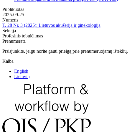
Publikuotas
2025-09-25
Numeris
T. 28 Nr. 3 (2025): Lietuvos akušerija ir ginekologija
Sekcija
Profesinis tobulėjimas
Prenumerata
Prsisjunkite, jeigu norite gauti prieigą prie prenumeruojamų išteklių.
Kalba
English
Lietuvių