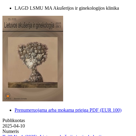
LAGD
LSMU MA Akušerijos ir ginekologijos klinika
Prenumeruojama arba mokama prieiga
PDF
(EUR 100)
Publikuotas
2025-04-10
Numeris