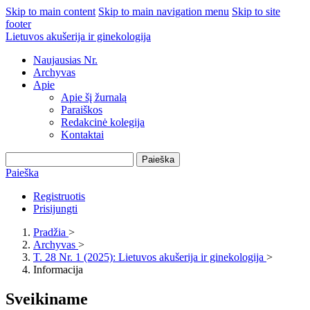
Skip to main content
Skip to main navigation menu
Skip to site
footer
Lietuvos akušerija ir ginekologija
Naujausias Nr.
Archyvas
Apie
Apie šį žurnalą
Paraiškos
Redakcinė kolegija
Kontaktai
Paieška
Paieška
Registruotis
Prisijungti
Pradžia
>
Archyvas
>
T. 28 Nr. 1 (2025): Lietuvos akušerija ir ginekologija
>
Informacija
Sveikiname